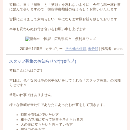
皆様に、日々「感謝」と「笑顔」を忘れないように 今年も精一杯仕事
に励んで参りますので 御指導御鞭撻の程よろしくお願いいたします
皆様にとりまして素晴らしい一年になります様お祈り致しております
本年も変わらぬお付き合いをお願い申し上げます
2018年1月5日
|
カテゴリー :
その他の依頼
,
未分類
|
投稿者 : wans
スタッフ募集のお知らせです(✿╹◡╹)
皆様こんにちは(^O^)
本日は、色々なお仕事のお手伝いをしてくれる『スタッフ募集』のお知
らせです♫
常勤の仕事ではありません。
様々な依頼が来た中であなたにあったお仕事をして頂きます。
時間を有効に使いたい方
相手の立場に立って物事を考えられる方
人の役に立ちたいと思っている方
包容力のある方