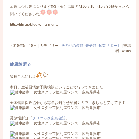
放送は少し先になります8/3（金）広島ＦＭ10：15～10：30良かったら
聞いてくださいね
http://hfm.jp/blog/w-harmony/
2018年5月18日
|
カテゴリー :
その他の依頼
,
未分類
,
起業サポート
|
投稿
者 : wans
健康診断☆
皆様こんにちは
本日、生活習慣病予防検診ということで行ってきました
全国健康保険協会から毎年お知らせが届くので、きちんと受けてます
受診場所は「
クリニック広島健診
」