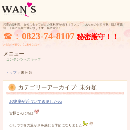
呉市の便利屋 女性スタッフだけの便利屋WAN'S［ワンズ］ あなたのお困り事、悩み事親
切、丁寧に笑顔で対応致します。秘密厳守！
☎：
0823-74-8107
秘密厳守！！
女性なので
安心してご
連絡ください
メニュー
コンテンツへスキップ
トップ
›
未分類
カテゴリーアーカイブ:
未分類
お彼岸が近づいてきましたね
皆様こんにちは
少しづつ春の温かさを感じる季節になりました