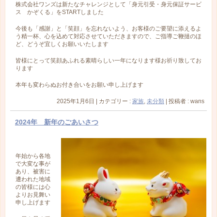
株式会社ワンズは新たなチャレンジとして「身元引受・身元保証サービ
ス かぞくる」をSTARTしました
今後も「感謝」と「笑顔」を忘れないよう、お客様のご要望に添えるよ
う精一杯、心を込めて対応させていただきますので、ご指導ご鞭撻のほ
ど、どうぞ宜しくお願いいたします
皆様にとって笑顔あふれる素晴らしい一年になります様お祈り致してお
ります
本年も変わらぬお付き合いをお願い申し上げます
2025年1月6日
|
カテゴリー :
家族
,
未分類
|
投稿者 : wans
2024年 新年のごあいさつ
年始から各地
で大変な事が
あり、被害に
遭われた地域
の皆様には心
よりお見舞い
申し上げます