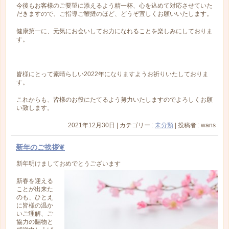
今後もお客様のご要望に添えるよう精一杯、心を込めて対応させていた
だきますので、ご指導ご鞭撻のほど、どうぞ宜しくお願いいたします。
健康第一に、元気にお会いしてお力になれることを楽しみにしておりま
す。
皆様にとって素晴らしい2022年になりますようお祈りいたしておりま
す。
これからも、
皆様のお役にたてるよう努力いたしますのでよろしくお願
い致しま
す。
2021年12月30日
|
カテゴリー :
未分類
|
投稿者 : wans
新年のご挨拶❦
新年明けましておめでとうございます
新春を迎える
ことが出来た
のも、ひとえ
に皆様の温か
いご理解、ご
協力の賜物と