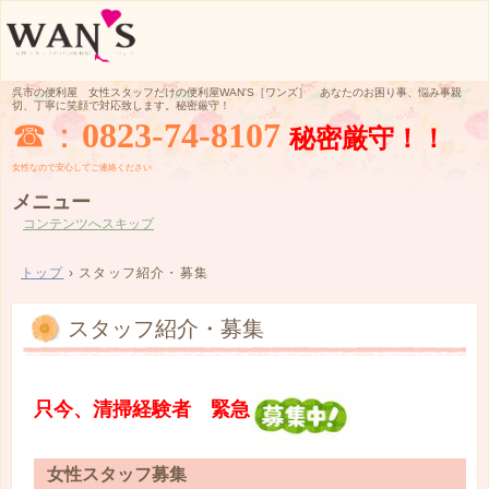
呉市の便利屋 女性スタッフだけの便利屋WAN'S［ワンズ］ あなたのお困り事、悩み事親
切、丁寧に笑顔で対応致します。秘密厳守！
☎：
0823-74-8107
秘密厳守！！
女性なので
安心してご
連絡ください
メニュー
コンテンツへスキップ
トップ
›
スタッフ紹介・募集
スタッフ紹介・募集
只今、清掃経験者 緊急
女性スタッフ募集