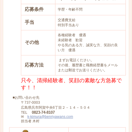
応募条件
学歴・年齢不問
交通費支給
手当
特別手当あり
各種経験者 優遇
未経験者 歓迎
その他
やる気のある方、誠実な方、笑顔の良
い方 優遇
まずお電話ください。
応募方法
その後、履歴書と職務経歴書をメール
または郵送でお送りください。
只今、清掃経験者、笑顔の素敵な方急募で
す！！
■お問い合わせ先
〒737-0003
広島県呉市阿賀中央6丁目２－１４－５０４
0823-74-8107
TEL
✉
k-kimura@benriyawans.com
担当者 木村