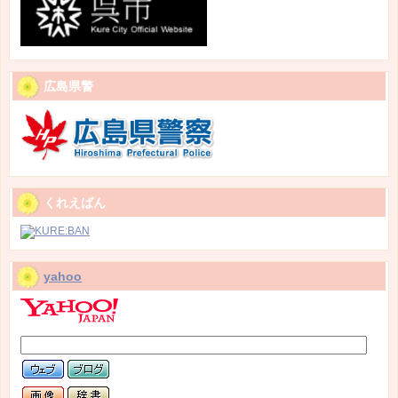
広島県警
くれえばん
yahoo