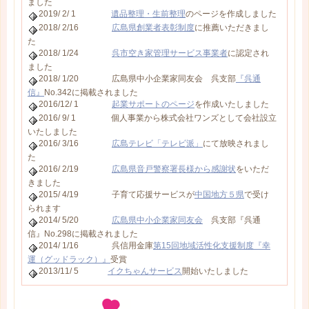
ました
2019/ 2/ 1
遺品整理・生前整理
のページを作成しました
2018/ 2/16
広島県創業者表彰制度
に推薦いただきまし
た
2018/ 1/24
呉市空き家管理サービス事業者
に認定され
ました
2018/ 1/20 広島県中小企業家同友会 呉支部
『呉通
信』
No.342に掲載されました
2016/12/ 1
起業サポートのページ
を作成いたしました
2016/ 9/ 1 個人事業から株式会社ワンズとして会社設立
いたしました
2016/ 3/16
広島テレビ「テレビ派」
にて放映されまし
た
2016/ 2/19
広島県音戸警察署長様から感謝状
をいただ
きました
2015/ 4/19 子育て応援サービスが
中国地方５県
で受け
られます
2014/ 5/20
広島県中小企業家同友会
呉支部『呉通
信』No.298に掲載されました
2014/ 1/16 呉信用金庫
第15回地域活性化支援制度『幸
運（グッドラック）』
受賞
2013/11/ 5
イクちゃんサービス
開始いたしました