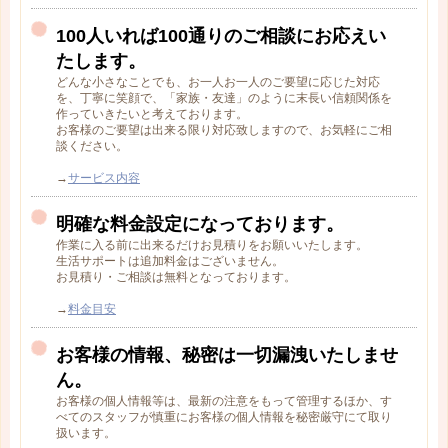
100人いれば100通りのご相談にお応えい
たします。
どんな小さなことでも、お一人お一人のご要望に応じた対応
を、丁寧に笑顔で、「家族・友達」のように末長い信頼関係を
作っていきたいと考えております。
お客様のご要望は出来る限り対応致しますので、お気軽にご相
談ください。
→
サービス内容
明確な料金設定になっております。
作業に入る前に出来るだけお見積りをお願いいたします。
生活サポートは追加料金はございません。
お見積り・ご相談は無料となっております。
→
料金目安
お客様の情報、秘密は一切漏洩いたしませ
ん。
お客様の個人情報等は、最新の注意をもって管理するほか、す
べてのスタッフが慎重にお客様の個人情報を秘密厳守にて取り
扱います。