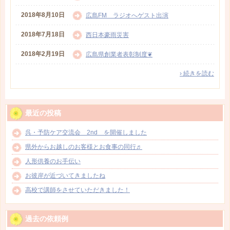
2018年8月10日
広島FM ラジオへゲスト出演
2018年7月18日
西日本豪雨災害
2018年2月19日
広島県創業者表彰制度❦
› 続きを読む
最近の投稿
呉・予防ケア交流会 2nd を開催しました
県外からお越しのお客様とお食事の同行♬
人形供養のお手伝い
お彼岸が近づいてきましたね
高校で講師をさせていただきました！
過去の依頼例