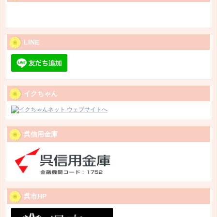
LINE
イクちゃん
呉信用金庫
呉市HP