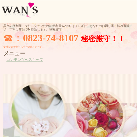
呉市の便利屋 女性スタッフだけの便利屋WAN'S［ワンズ］ あなたのお困り事、悩み事親
切、丁寧に笑顔で対応致します。秘密厳守！
☎：
0823-74-8107
秘密厳守！！
女性なので
安心してご
連絡ください
メニュー
コンテンツへスキップ