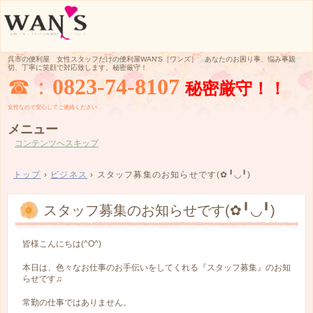
呉市の便利屋 女性スタッフだけの便利屋WAN'S［ワンズ］ あなたのお困り事、悩み事親
切、丁寧に笑顔で対応致します。秘密厳守！
☎：
0823-74-8107
秘密厳守！！
女性なので
安心してご
連絡ください
メニュー
コンテンツへスキップ
トップ
›
ビジネス
›
スタッフ募集のお知らせです(✿╹◡╹)
スタッフ募集のお知らせです(✿╹◡╹)
皆様こんにちは(^O^)
本日は、色々なお仕事のお手伝いをしてくれる『スタッフ募集』のお知
らせです♫
常勤の仕事ではありません。