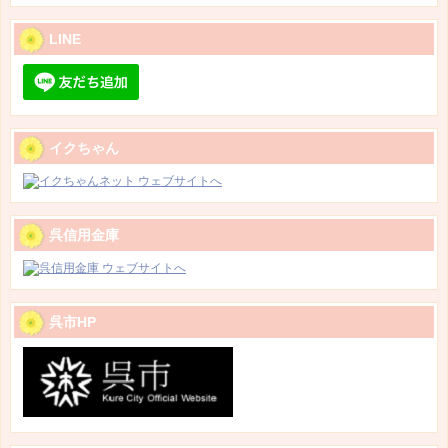
LINE
イクちゃん
呉信用金庫
呉市HP