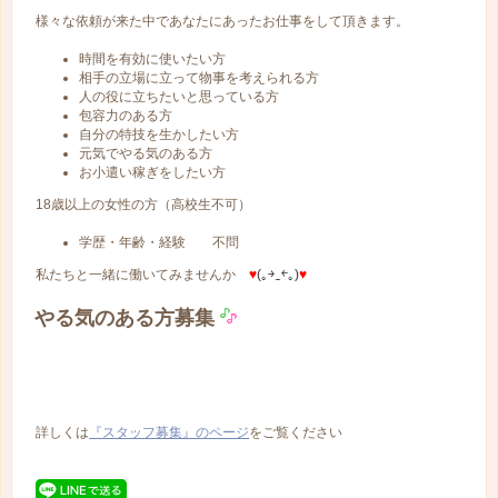
様々な依頼が来た中であなたにあったお仕事をして頂きます。
時間を有効に使いたい方
相手の立場に立って物事を考えられる方
人の役に立ちたいと思っている方
包容力のある方
自分の特技を生かしたい方
元気でやる気のある方
お小遣い稼ぎをしたい方
18歳以上の女性の方（高校生不可）
学歴・年齢・経験 不問
私たちと一緒に働いてみませんか
♥
(｡￫‿￩｡)
♥
やる気のある方募集
詳しくは
『スタッフ募集』のページ
をご覧ください