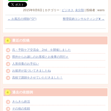
2015年9月6日
|
カテゴリー :
ビジネス
,
未分類
|
投稿者 : wans
←
お風呂の掃除(^O^)
整理収納コンサルティング❦
→
最近の投稿
呉・予防ケア交流会 2nd を開催しました
県外からお越しのお客様とお食事の同行♬
人形供養のお手伝い
お彼岸が近づいてきましたね
高校で講師をさせていただきました！
過去の依頼例
きらきら終活
その他の依頼