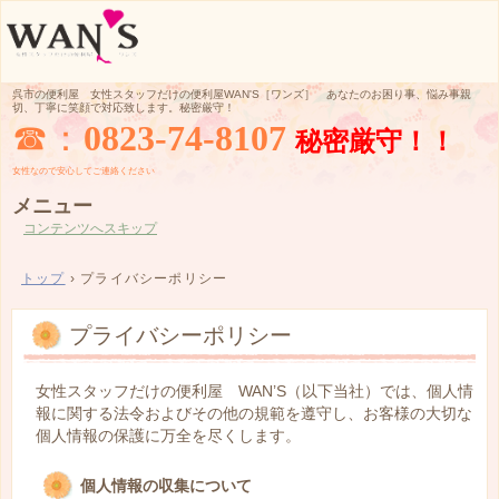
呉市の便利屋 女性スタッフだけの便利屋WAN'S［ワンズ］ あなたのお困り事、悩み事親
切、丁寧に笑顔で対応致します。秘密厳守！
☎：
0823-74-8107
秘密厳守！！
女性なので
安心してご
連絡ください
メニュー
コンテンツへスキップ
トップ
›
プライバシーポリシー
プライバシーポリシー
女性スタッフだけの便利屋 WAN’S（以下当社）では、個人情
報に関する法令およびその他の規範を遵守し、お客様の大切な
個人情報の保護に万全を尽くします。
個人情報の収集について