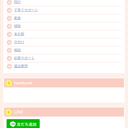
同行
子育てサポート
家族
掃除
未分類
片付け
相談
起業サポート
遺品整理
facebook
LINE