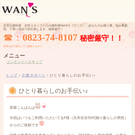
呉市の便利屋 女性スタッフだけの便利屋WAN'S［ワンズ］ あなたのお困り事、悩み事親
切、丁寧に笑顔で対応致します。秘密厳守！
☎：
0823-74-8107
秘密厳守！！
女性なので
安心してご
連絡ください
メニュー
コンテンツへスキップ
トップ
›
介護サポート
›
ひとり暮らしのお手伝い♪
ひとり暮らしのお手伝い♪
皆様こんばんは
今回はいつもご利用いただいてるF様（呉市在住50代独り暮らしの男性）
からのご依頼です