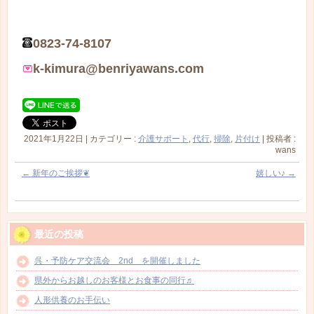
0823-74-8107
k-kimura@benriyawans.com
2021年1月22日
|
カテゴリー :
介護サポート
,
代行
,
掃除
,
片付け
|
投稿者 :
wans
←
新年のご挨拶❦
嬉しい♪
→
最近の投稿
呉・予防ケア交流会 2nd を開催しました
県外からお越しのお客様とお食事の同行♬
人形供養のお手伝い