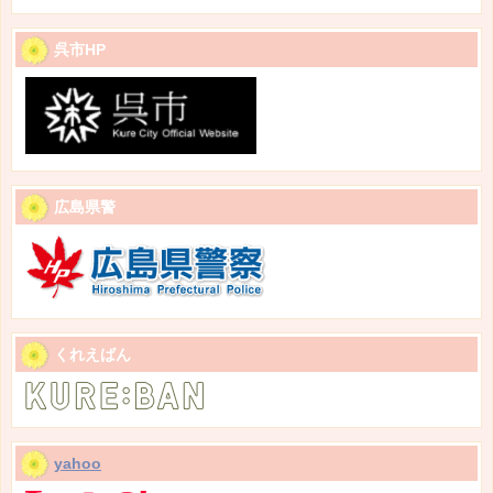
呉市HP
広島県警
くれえばん
yahoo