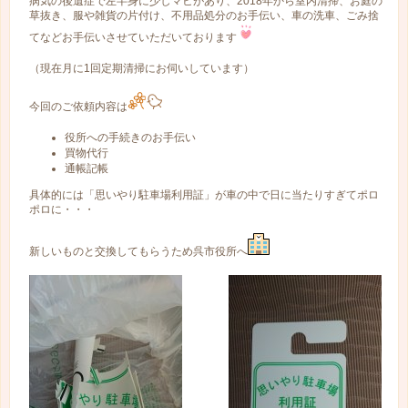
病気の後遺症で左半身に少しマヒがあり、2018年から室内清掃、お庭の
草抜き、服や雑貨の片付け、不用品処分のお手伝い、車の洗車、ごみ捨
てなどお手伝いさせていただいております
（現在月に1回定期清掃にお伺いしています）
今回のご依頼内容は
役所への手続きのお手伝い
買物代行
通帳記帳
具体的には「思いやり駐車場利用証」が車の中で日に当たりすぎてポロ
ポロに・・・
新しいものと交換してもらうため呉市役所へ