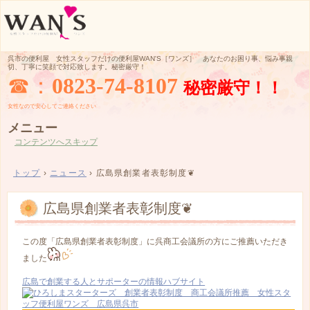
呉市の便利屋 女性スタッフだけの便利屋WAN'S［ワンズ］ あなたのお困り事、悩み事親
切、丁寧に笑顔で対応致します。秘密厳守！
☎：
0823-74-8107
秘密厳守！！
女性なので
安心してご
連絡ください
メニュー
コンテンツへスキップ
トップ
›
ニュース
›
広島県創業者表彰制度❦
広島県創業者表彰制度❦
この度「広島県創業者表彰制度」に呉商工会議所の方にご推薦いただき
ました
広島で創業する人とサポーターの情報ハブサイト