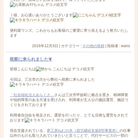
Ｉ様、お心遣いありがとうございます
便利屋ワンズ、これからもお客様のご要望に寄り添えるよう努力いたし
ます
2016年12月3日
|
カテゴリー :
その他の依頼
|
投稿者 : wans
視察に来られました❦
皆様こんにちは
今回は、三次市の方から弊社へ視察に来られました
「社会福祉法人あらくさ」
さんは三次市甲奴町に拠点を置き、精神障害
や知的障害のある方達を受け入れ、利用者が主人公の施設運営、施設づ
くりをされております
利用者自治会を発足され、選挙を行ったり、とても活発な運営をされて
おります
現在支援されている、
夢工房ねむの木（就労継続支援B型事業所）
の仕事
以外のものも取り入れていきたいと言うことで、代行サービスの一部の