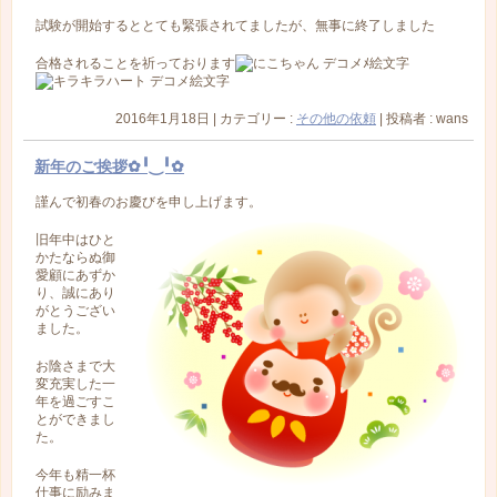
試験が開始するととても緊張されてましたが、無事に終了しました
合格されることを祈っております
2016年1月18日
|
カテゴリー :
その他の依頼
|
投稿者 : wans
新年のご挨拶✿╹‿╹✿
謹んで初春のお慶びを申し上げます。
旧年中はひと
かたならぬ御
愛顧にあずか
り、誠にあり
がとうござい
ました。
お陰さまで大
変充実した一
年を過ごすこ
とができまし
た。
今年も精一杯
仕事に励みま