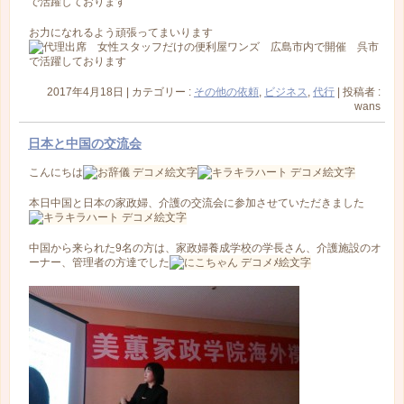
お力になれるよう頑張ってまいります
2017年4月18日
|
カテゴリー :
その他の依頼
,
ビジネス
,
代行
|
投稿者 :
wans
日本と中国の交流会
こんにちは
本日中国と日本の家政婦、介護の交流会に参加させていただきました
中国から来られた9名の方は、家政婦養成学校の学長さん、介護施設のオ
ーナー、管理者の方達でした