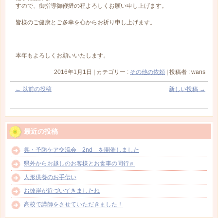
すので、御指導御鞭撻の程よろしくお願い申し上げます。
皆様のご健康とご多幸を心からお祈り申し上げます。
本年もよろしくお願いいたします。
2016年1月1日
|
カテゴリー :
その他の依頼
|
投稿者 : wans
←
以前の投稿
新しい投稿
→
最近の投稿
呉・予防ケア交流会 2nd を開催しました
県外からお越しのお客様とお食事の同行♬
人形供養のお手伝い
お彼岸が近づいてきましたね
高校で講師をさせていただきました！