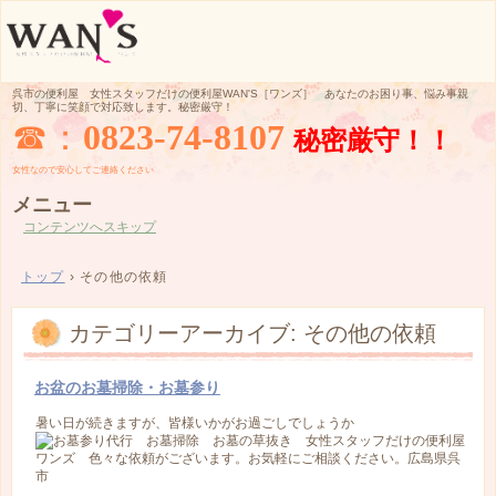
呉市の便利屋 女性スタッフだけの便利屋WAN'S［ワンズ］ あなたのお困り事、悩み事親
切、丁寧に笑顔で対応致します。秘密厳守！
☎：
0823-74-8107
秘密厳守！！
女性なので
安心してご
連絡ください
メニュー
コンテンツへスキップ
トップ
›
その他の依頼
カテゴリーアーカイブ:
その他の依頼
お盆のお墓掃除・お墓参り
暑い日が続きますが、皆様いかがお過ごしでしょうか