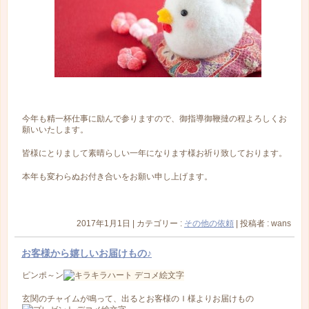
今年も精一杯仕事に励んで参りますので、御指導御鞭撻の程よろしくお
願いいたします。
皆様にとりまして素晴らしい一年になります様お祈り致しております。
本年も変わらぬお付き合いをお願い申し上げます。
2017年1月1日
|
カテゴリー :
その他の依頼
|
投稿者 : wans
お客様から嬉しいお届けもの♪
ピンポ～ン
玄関のチャイムが鳴って、出るとお客様のＩ様よりお届けもの