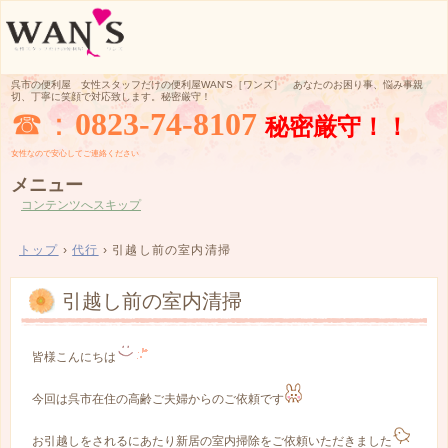
呉市の便利屋 女性スタッフだけの便利屋WAN'S［ワンズ］ あなたのお困り事、悩み事親
切、丁寧に笑顔で対応致します。秘密厳守！
☎：
0823-74-8107
秘密厳守！！
女性なので
安心してご
連絡ください
メニュー
コンテンツへスキップ
トップ
›
代行
›
引越し前の室内清掃
引越し前の室内清掃
皆様こんにちは
今回は呉市在住の高齢ご夫婦からのご依頼です
お引越しをされるにあたり新居の室内掃除をご依頼いただきました