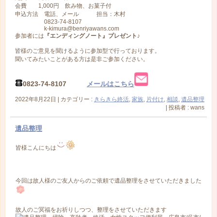
会費 1,000円 飲み物、お菓子付
申込方法 電話、メール 担当：木村
0823-74-8107
k-kimura@benriyawans.com
参加者には
『エンディングノート』プレゼント♪
皆様のご意見を聞けるように参加型で行っております。
聞いてみたいことがある方は是非ご参加ください。
0823-74-8107
メールはこちら
2022年8月22日
|
カテゴリー :
きらきら終活
,
家族
,
片付け
,
相談
,
遺品整理
|
投稿者 : wans
遺品整理
皆様こんにちは
今回は故人様のご友人からのご依頼で遺品整理をさせていただきました
故人のご冥福をお祈りしつつ、整理をさせていただきます