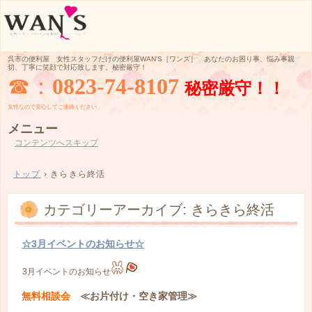
呉市の便利屋 女性スタッフだけの便利屋WAN'S［ワンズ］ あなたのお困り事、悩み事親
切、丁寧に笑顔で対応致します。秘密厳守！
☎：
0823-74-8107
秘密厳守！！
女性なので
安心してご
連絡ください
メニュー
コンテンツへスキップ
トップ
›
きらきら終活
カテゴリーアーカイブ:
きらきら終活
☆3月イベントのお知らせ☆
3月イベントのお知らせ
無料相談会
≪お片付け・空き家管理≫