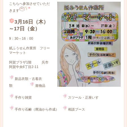
こちらへ参加させていただ
きます
3月16日（木）
～17日（金）
9：30～16：00
紙ふうせん作業所 フリー
マーケット
阿賀プラザ1階 呉市
阿賀中央6丁目2-11
新品衣類・古着衣
類
進物品
手作り雑貨
スツール・正座いす
手作り石鹸（廃油から作成）
相談ブース