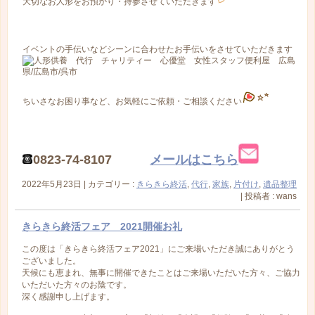
大切なお人形をお預かり・持参させていただきます
イベントの手伝いなどシーンに合わせたお手伝いをさせていただきます
ちいさなお困り事など、お気軽にご依頼・ご相談ください
0823-74-8107
メールはこちら
2022年5月23日
|
カテゴリー :
きらきら終活
,
代行
,
家族
,
片付け
,
遺品整理
|
投稿者 : wans
きらきら終活フェア 2021開催お礼
この度は「きらきら終活フェア2021」にご来場いただき誠にありがとう
ございました。
天候にも恵まれ、無事に開催できたことはご来場いただいた方々、ご協力
いただいた方々のお陰です。
深く感謝申し上げます。