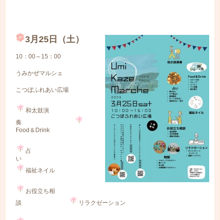
3月25日（土）
10：00～15：00
うみかぜマルシェ
こつぼふれあい広場
和太鼓演
奏
Food＆Drink
占
い
福祉ネイル
お役立ち相
談
リラクゼーション