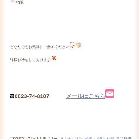
物販
どなたでもお気軽にご参加ください
皆様お待ちしております
0823-74-8107
メールはこちら
2023年2月27日
|
カテゴリー :
きらきら終活
,
家族
,
片付け
,
相談
,
遺品整理