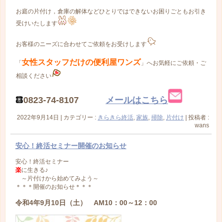
お庭の片付け，倉庫の解体などひとりではできないお困りごともお引き
受けいたします
お客様のニーズに合わせてご依頼をお受けします
女性スタッフだけの便利屋ワンズ
「
」へお気軽にご依頼・ご
相談ください
0823-74-8107
メールはこちら
2022年9月14日
|
カテゴリー :
きらきら終活
,
家族
,
掃除
,
片付け
|
投稿者 :
wans
安心！終活セミナー開催のお知らせ
安心！終活セミナー
楽
に生きる♪
～片付けから始めてみよう～
＊＊＊開催のお知らせ＊＊＊
令和4年9月10日（土） AM10：00～12：00