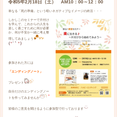
令和5年2月18日（土） AM10：00～12：00
単なる「死の準備」という暗いネガティブなイメージの終活・・・
しかしこのセミナーで片付け
を学んで、これからの人生を
楽しく過ごすために何が必要
か、何が不安か一緒に考え整
理してみましょう
参加された方には
「エンディングノート」
プレゼント
自分だけのエンディングノー
トを作ってみませんか
皆様のご意見を聞けるように参加型で行っております