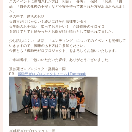
このイベントに参加された方は「相続」「介護」「保険」「お墓」「遺
品」「自分の死後の不安」など不安を持って来られた方が沢山おられまし
た。
その中で、終活のお話
☆遺言だけじゃない！終活にひそむ法律モンダイ
☆笑顔のお手伝い、知っておきたい！！介護保険のイロイロ
を聞けてとても良かったとお顔が晴れ晴れとして帰られてました。
少し話しにくい「終活」「エンディング」についてのイベントを開催して
いきますので、興味のある方はご参加ください。
今後とも「孤独死ゼロプロジェクト」をよろしくお願いいたします。
ご来場者様、ご協力いただいた皆様、ありがとうございました。
孤独死ゼロプロジェクト委員会一同
F.B
孤独死ゼロプロジェクトチーム | Facebook
孤独死ゼロプロジェクト一同