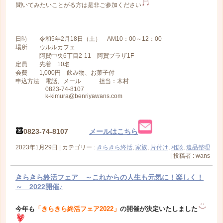
聞いてみたいことがる方は是非ご参加ください
日時 令和5年2月18日（土） AM10：00～12：00
場所 ウルルカフェ
阿賀中央6丁目2-11 阿賀プラザ1F
定員 先着 10名
会費 1,000円 飲み物、お菓子付
申込方法 電話、メール 担当：木村
0823-74-8107
k-kimura@benriyawans.com
0823-74-8107
メールはこちら
2023年1月29日
|
カテゴリー :
きらきら終活
,
家族
,
片付け
,
相談
,
遺品整理
|
投稿者 : wans
きらきら終活フェア ～これからの人生も元気に！楽しく！
～ 2022開催♪
今年も
「きらきら終活フェア2022」
の開催が決定いたしました