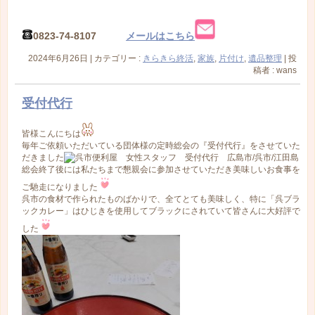
0823-74-8107
メールはこちら
2024年6月26日
|
カテゴリー :
きらきら終活
,
家族
,
片付け
,
遺品整理
|
投
稿者 : wans
受付代行
皆様こんにちは
毎年ご依頼いただいている団体様の定時総会の『受付代行』をさせていた
だきました
総会終了後には私たちまで懇親会に参加させていただき美味しいお食事を
ご馳走になりました
呉市の食材で作られたものばかりで、全てとても美味しく、特に「呉ブラ
ックカレー」はひじきを使用してブラックにされていて皆さんに大好評で
した