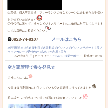
企業様、個人事業者様、フリーランスの方などシーンに合わせたお手伝い
をさせていただきます
受付代行に限らず、様々なビジネスサポートのご依頼に対応しております
のでお気軽にご相談ください
0823-74-8107
メールはこちら
#便利屋呉市
#呉市便利屋
#起業相談
#ビジネス
#ビジネスサポート
#呉ブ
ラックカレー
#受付代行
#広島
#便利屋
#呉市
2024年5月1日
|
カテゴリー :
ビジネス
,
起業サポート
|
投稿者 : wans
空き家管理で春を発見☆
皆様こんにちは
今日は毎月定期的にお伺いしている空き家管理に行ってきました
駐車場からご自宅までの道で綺麗にお花が咲いていました