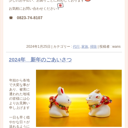
少しのお手伝い、お困りごとに対応しております
お気軽にお問い合わせください
☎ 0823-74-8107
2024年1月25日
|
カテゴリー :
代行
,
家族
,
掃除
|
投稿者 : wans
2024年 新年のごあいさつ
年始から各地
で大変な事が
あり、被害に
遭われた地域
の皆様には心
よりお見舞い
申し上げます
一日も早く穏
やかな日々が
送れるように