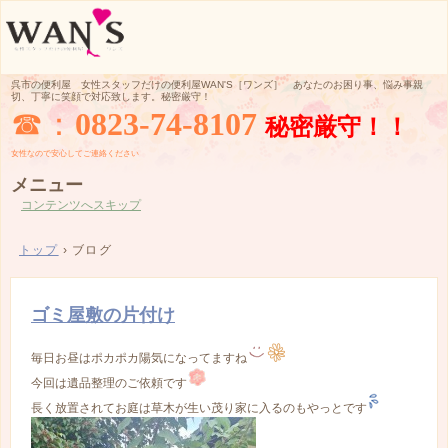
呉市の便利屋 女性スタッフだけの便利屋WAN'S［ワンズ］ あなたのお困り事、悩み事親
切、丁寧に笑顔で対応致します。秘密厳守！
☎：
0823-74-8107
秘密厳守！！
女性なので
安心してご
連絡ください
メニュー
コンテンツへスキップ
トップ
›
ブログ
ゴミ屋敷の片付け
毎日お昼はポカポカ陽気になってますね
今回は遺品整理のご依頼です
長く放置されてお庭は草木が生い茂り家に入るのもやっとです