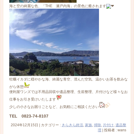
海と空の綺麗な色、「THE 瀬戸内海」の景色に癒されます
牡蠣イカダに穏やかな海、綺麗な青空、澄んだ空気、温かいお茶を飲みな
がら休憩
便利屋ワンズでは不用品回収や遺品整理、生前整理、片付けなど様々なお
仕事をお引き受けいたします
少しの小さなお困りごとなど、お気軽にご相談ください
TEL 0823-74-8107
2024年12月15日
|
カテゴリー :
きらきら終活
,
家族
,
掃除
,
片付け
,
遺品整
理
|
投稿者 : wans