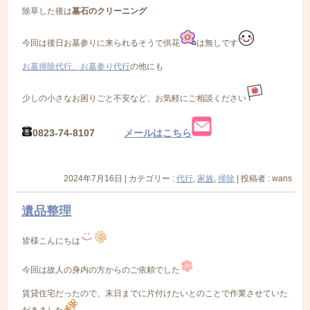
除草した後は
墓石のクリーニング
今回は後日お墓参りに来られるそうで供花
は無しです
お墓掃除代行、お墓参り代行
の他にも
少しの小さなお困りごと不安など、お気軽にご相談ください
0823-74-8107
メールはこちら
2024年7月16日
|
カテゴリー :
代行
,
家族
,
掃除
|
投稿者 : wans
遺品整理
皆様こんにちは
今回は故人の身内の方からのご依頼でした
賃貸住宅だったので、末日までに片付けたいとのことで作業させていた
だきました