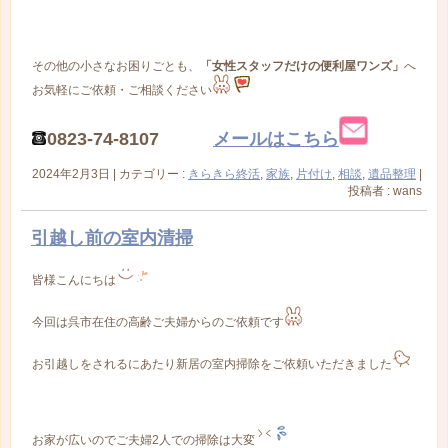
その他の小さなお困りごとも、
「
女性スタッフだけの便利屋ワンズ
」
へ
お気軽にご依頼・ご相談ください
0823-74-8107
メールはこちら
2024年2月3日
|
カテゴリー :
きらきら終活
,
家族
,
片付け
,
相談
,
遺品整理
|
投稿者 : wans
引越し前の室内清掃
皆様こんにちは
今回は呉市在住の高齢ご夫婦からのご依頼です
お引越しをされるにあたり新居の室内掃除をご依頼いただきました
お家が広いのでご夫婦2人での掃除は大変